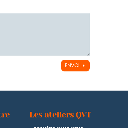
ENVOI
tre
Les ateliers QVT