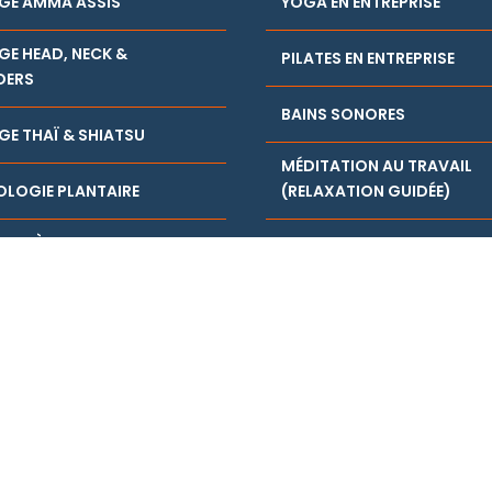
GE AMMA ASSIS
YOGA EN ENTREPRISE
E HEAD, NECK &
PILATES EN ENTREPRISE
DERS
BAINS SONORES
E THAÏ & SHIATSU
MÉDITATION AU TRAVAIL
OLOGIE PLANTAIRE
(RELAXATION GUIDÉE)
DRE À SE MASSER
RÉVEIL MUSCULAIRE EN ENT
-MASSAGE)
DIÉTÉTIQUE & NUTRITION E
ENTREPRISE
TAI CHI CHUAN