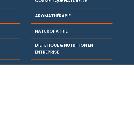
COSMÉTIQUE NATURELLE
AROMATHÉRAPIE
NATUROPATHIE
DIÉTÉTIQUE & NUTRITION EN
ENTREPRISE
REPRISE
FAIRE SES HUILES ESSENTIELLES
N
APPRENDRE À SE MASSER
(AUTO-MASSAGE)
FLEURS DE BACH