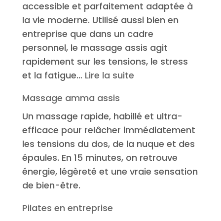
accessible et parfaitement adaptée à
la vie moderne. Utilisé aussi bien en
entreprise que dans un cadre
personnel, le massage assis agit
rapidement sur les tensions, le stress
:
et la fatigue…
Lire la suite
Qu’est-
Massage amma assis
ce-
Un massage rapide, habillé et ultra-
que
efficace pour relâcher immédiatement
le
les tensions du dos, de la nuque et des
massage
épaules. En 15 minutes, on retrouve
amma
énergie, légèreté et une vraie sensation
assis
de bien-être.
?
Pilates en entreprise